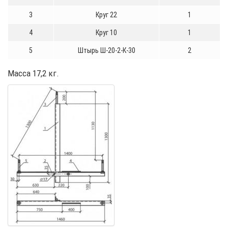
3
Круг 22
1
4
Круг 10
1
5
Штырь Ш-20-2-К-30
2
Масса 17,2 кг.