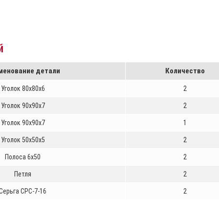
й
менование детали
Количество
Уголок 80х80х6
2
Уголок 90х90х7
2
Уголок 90х90х7
1
Уголок 50х50х5
2
Полоса 6х50
2
Петля
2
Серьга СРС-7-16
2