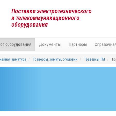
Поставки электротехнического
и телекоммуникационного
оборудования
лог оборудования
Документы
Партнеры
Справочна
нейная арматура
Траверсы, хомуты, оголовки
Траверсы ТМ
Тр