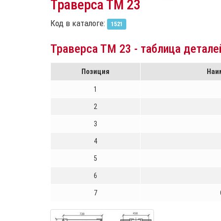
Траверса ТМ 23
Код в каталоге:
1521
Траверса ТМ 23 - таблица детале
Позиция
Наи
1
2
3
4
5
6
7