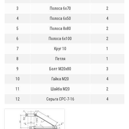
3
Полоса 6х70
2
4
Полоса 6х50
4
5
Полоса 8х80
2
6
Полоса 6х100
2
7
Круг 10
1
8
Петля
1
9
Болт М20х80
3
10
Гайка М20
4
11
Шайба М20
2
12
Серьга СРС-7-16
4