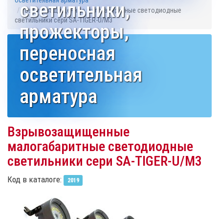
осветительная арматура
светильники,
Взрывозащищенные малогабаритные светодиодные
светильники сери SA-TIGER-U/M3
прожекторы,
переносная
осветительная
арматура
Взрывозащищенные
малогабаритные светодиодные
светильники сери SA-TIGER-U/M3
Код в каталоге:
2019