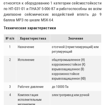
относятся к оборудованию 1 категории сейсмостойкости
по НП-031-01 и ПНАЭГ-5-006-87 и работоспособны во всём
диапазоне сейсмических воздействий вплоть до 9
баллов МРЗ по шкале MSK-64.
Технические характеристики
№ п/п
Характеристика
Значение
1
Назначение
отсечной (герметизирующий) или
регулирующий
2
Исполнение
общепромышленное (Н)
коррозионностойкое (К)
взрывозащищенное (В)
коррозионостойкое
взрывозащищенное (КВ)
3
Рабочее давление
до 10000 Па
4
Комплектация
электропривод или ручной
исполнительным
механизмом