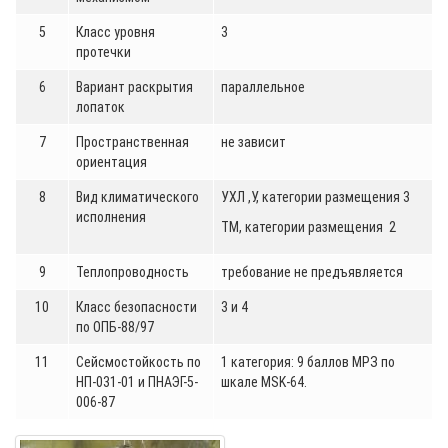
5
Класс уровня
3
протечки
6
Вариант раскрытия
параллельное
лопаток
7
Пространственная
не зависит
ориентация
8
Вид климатического
УХЛ ,У, категории размещения 3
исполнения
ТМ, категории размещения 2
9
Теплопроводность
требование не предъявляется
10
Класс безопасности
3 и 4
по ОПБ-88/97
11
Сейсмостойкость по
1 категория: 9 баллов МРЗ по
НП-031-01 и ПНАЭГ-5-
шкале MSK-64.
006-87