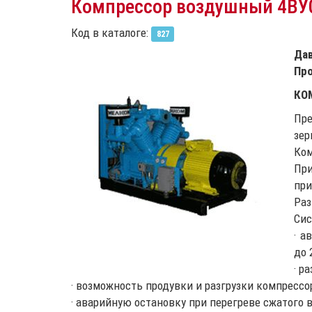
Компрессор воздушный 4ВУ0
Код в каталоге:
827
Да
Пр
КО
Пре
зер
Ко
Пр
при
Раз
Сис
· а
до 
· р
· возможность продувки и разгрузки компрессо
· аварийную остановку при перегреве сжатого в