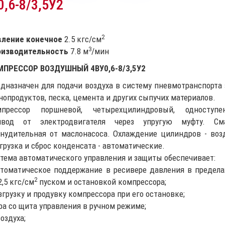
,6-8/3,5У2
2
вление конечное
2.5 кгс/см
3
оизводительность
7.8 м
/мин
МПРЕССОР ВОЗДУШНЫЙ 4ВУ0,6-8/3,5У2
дназначен для подачи воздуха в систему пневмотранспорта 
нопродуктов, песка, цемента и других сыпучих материалов.
мпрессор поршневой, четырехцилиндровый, одноступен
ивод от электродвигателя через упругую муфту. См
нудительная от маслонасоса. Охлаждение цилиндров - воз
грузка и сброс конденсата - автоматические.
тема автоматического управления и защиты обеспечивает:
втоматическое поддержание в ресивере давления в пределах
2
2,5 кгс/см
пуском и остановкой компрессора;
азгрузку и продувку компрессора при его остановке;
ра со щита управления в ручном режиме;
оздуха;