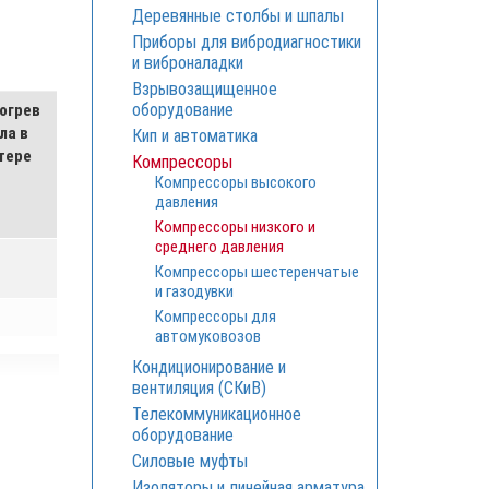
Деревянные столбы и шпалы
Приборы для вибродиагностики
и виброналадки
Взрывозащищенное
оборудование
огрев
ла в
Кип и автоматика
тере
Компрессоры
Компрессоры высокого
давления
Компрессоры низкого и
среднего давления
Компрессоры шестеренчатые
и газодувки
Компрессоры для
автомуковозов
Кондиционирование и
вентиляция (СКиВ)
Телекоммуникационное
оборудование
Силовые муфты
Изоляторы и линейная арматура