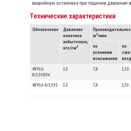
· аварийную остановку при падении давления 
Технические характеристики
Обозначение
Давление
Производительнос
3
конечное
м
/мин
избыточное,
по
по
2
кгс/см
условиям
сжа
всасывания
возд
4ВУ0,6-
2,5
7,8
2,23
8/3,5УХЛ4
4ВУ0,6-8/3,5У2
2,5
7,8
2,23