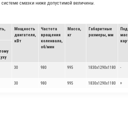
в системе смазки ниже допустимой величины.
ть,
Мощность
Частота
Масса,
Габаритные
Под
двигателя,
вращения
кг
размеры, мм
мас
кВт
коленвала,
кар
об/мин
тому
уху
30
980
995
1830х1290х1180
-
30
980
995
1830х1290х1180
+