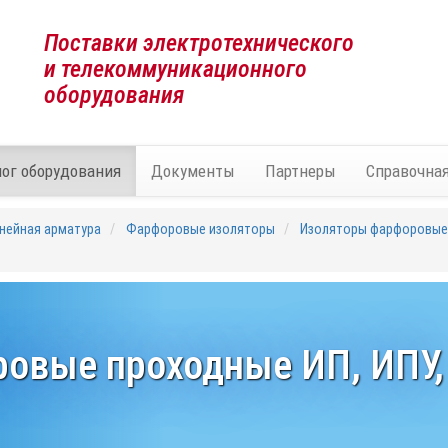
Поставки электротехнического
и телекоммуникационного
оборудования
лог оборудования
Документы
Партнеры
Справочна
нейная арматура
Фарфоровые изоляторы
Изоляторы фарфоровые п
овые проходные ИП, ИПУ,