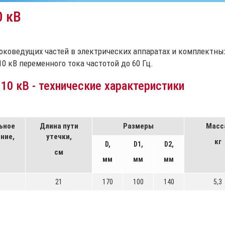
0 кВ
оковедущих частей в электрических аппаратах и комплектны
 кВ переменного тока частотой до 60 Гц.
0 кВ - технические характеристики
ьное
Длина пути
Размеры
Масс
ние,
утечки,
кг
D,
D1,
D2,
см
мм
мм
мм
21
170
100
140
5,3