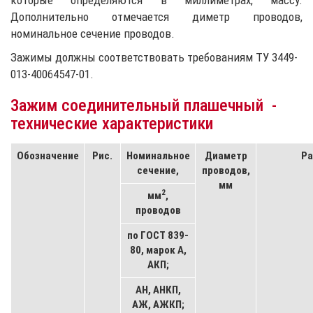
которые определяются в миллиметрах, массу.
Дополнительно отмечается диметр проводов,
номинальное сечение проводов.
Зажимы должны соответствовать требованиям ТУ 3449-
013-40064547-01.
Зажим соединительный плашечный -
технические характеристики
Обозначение
Рис.
Номинальное
Диаметр
Ра
сечение,
проводов,
мм
2
мм
,
проводов
по ГОСТ 839-
80, марок А,
АКП;
АН, АНКП,
АЖ, АЖКП;