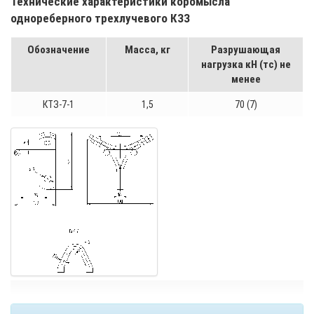
Технические характеристики коромысла
однореберного трехлучевого КЗЗ
Обозначение
Масса, кг
Разрушающая
нагрузка кН (тс) не
менее
КТЗ-7-1
1,5
70 (7)