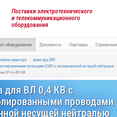
Поставки электротехнического
и телекоммуникационного
оборудования
лог оборудования
Документы
Партнеры
Справочна
нейная арматура
Арматура СИП
 изолированными проводами (СИП) с изолированной несущей нейтралью
м ОР-6 и OP-6M
 для ВЛ 0,4 КВ с
олированными проводами
анной несущей нейтралью