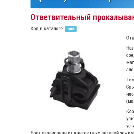
Ответвительный прокалыва
Код в каталоге:
1665
Отв
Наз
со
ма
эле
Тем
Ср
не
(ма
Ко
ул
уст
Болт изолирован от контактных деталей зажим