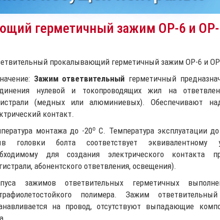
ющий герметичный зажим ОР-6 и OP
етвительный прокалывающий герметичный зажим ОР-6 и O
начение:
Зажим ответвительный
герметичный предназна
единения нулевой и токопроводящих жил на ответвлен
гистрали (медных или алюминиевых). Обеспечивают на
ктрический контакт.
o
пература монтажа до -20
С. Температура эксплуатации до
ыв головки болта соответствует эквивалентному у
обходимому для создания электрического контакта пр
гистрали, абонентского ответвления, освещения).
рпуса зажимов ответвительных герметичных выполн
ьтрафиолетостойкого полимера. Зажим ответвительный
анавливается на провод, отсутствуют выпадающие комп
а.