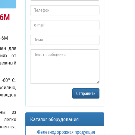
-6M
P-6M
чен для
иях от
дежный
o
 -60
С.
силию,
оводов
ены из
 легко
Каталог оборудования
оненты.
Железнодорожная продукция