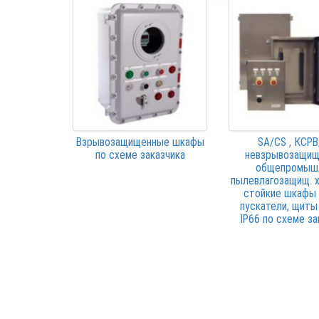
Взрывозащищенные шкафы
SA/CS , КСР
по схеме заказчика
невзрывозащи
общепромыш
пылевлагозащищ. 
стойкие шкафы у
пускатели, щиты
IP66 по схеме за