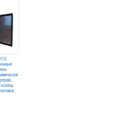
В/CS
щенные
лен.
химически
прав.,
 освещ.
казчика