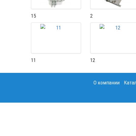
15
2
11
12
О компании
Ката